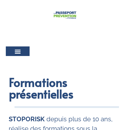
Passeport prévention
Notre solution
Formations
présentielles
STOPORISK
depuis plus de 10 ans,
réalise des formations sous la